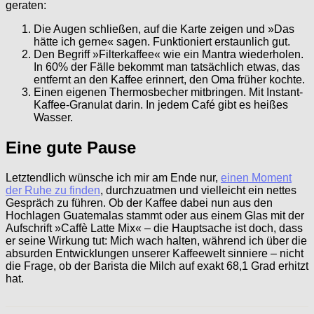
geraten:
Die Augen schließen, auf die Karte zeigen und »Das
hätte ich gerne« sagen. Funktioniert erstaunlich gut.
Den Begriff »Filterkaffee« wie ein Mantra wiederholen.
In 60% der Fälle bekommt man tatsächlich etwas, das
entfernt an den Kaffee erinnert, den Oma früher kochte.
Einen eigenen Thermosbecher mitbringen. Mit Instant-
Kaffee-Granulat darin. In jedem Café gibt es heißes
Wasser.
Eine gute Pause
Letztendlich wünsche ich mir am Ende nur,
einen Moment
der Ruhe zu finden
, durchzuatmen und vielleicht ein nettes
Gespräch zu führen. Ob der Kaffee dabei nun aus den
Hochlagen Guatemalas stammt oder aus einem Glas mit der
Aufschrift »Caffè Latte Mix« – die Hauptsache ist doch, dass
er seine Wirkung tut: Mich wach halten, während ich über die
absurden Entwicklungen unserer Kaffeewelt sinniere – nicht
die Frage, ob der Barista die Milch auf exakt 68,1 Grad erhitzt
hat.