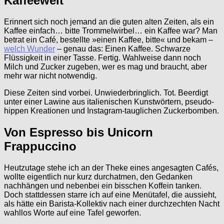
Kaffeewelt
Erinnert sich noch jemand an die guten alten Zeiten, als ein
Kaffee einfach… bitte Trommelwirbel… ein Kaffee war? Man
betrat ein Café, bestellte »einen Kaffee, bitte« und bekam –
welch Wunder
– genau das: Einen Kaffee. Schwarze
Flüssigkeit in einer Tasse. Fertig. Wahlweise dann noch
Milch und Zucker zugeben, wer es mag und braucht, aber
mehr war nicht notwendig.
Diese Zeiten sind vorbei. Unwiederbringlich. Tot. Beerdigt
unter einer Lawine aus italienischen Kunstwörtern, pseudo-
hippen Kreationen und Instagram-tauglichen Zuckerbomben.
Von Espresso bis Unicorn
Frappuccino
Heutzutage stehe ich an der Theke eines angesagten Cafés,
wollte eigentlich nur kurz durchatmen, den Gedanken
nachhängen und nebenbei ein bisschen Koffein tanken.
Doch stattdessen starre ich auf eine Menütafel, die aussieht,
als hätte ein Barista-Kollektiv nach einer durchzechten Nacht
wahllos Worte auf eine Tafel geworfen.