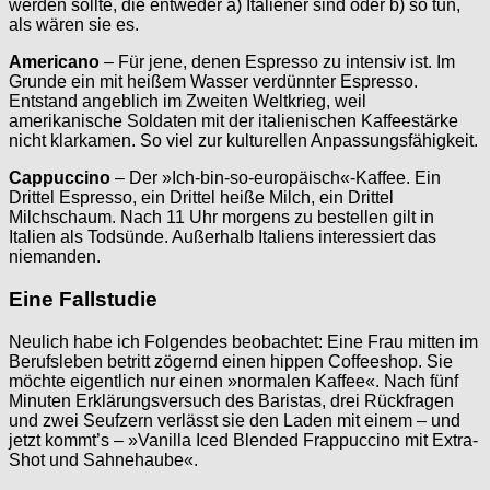
werden sollte, die entweder a) Italiener sind oder b) so tun,
als wären sie es.
Americano
– Für jene, denen Espresso zu intensiv ist. Im
Grunde ein mit heißem Wasser verdünnter Espresso.
Entstand angeblich im Zweiten Weltkrieg, weil
amerikanische Soldaten mit der italienischen Kaffeestärke
nicht klarkamen. So viel zur kulturellen Anpassungsfähigkeit.
Cappuccino
– Der »Ich-bin-so-europäisch«-Kaffee. Ein
Drittel Espresso, ein Drittel heiße Milch, ein Drittel
Milchschaum. Nach 11 Uhr morgens zu bestellen gilt in
Italien als Todsünde. Außerhalb Italiens interessiert das
niemanden.
Eine Fallstudie
Neulich habe ich Folgendes beobachtet: Eine Frau mitten im
Berufsleben betritt zögernd einen hippen Coffeeshop. Sie
möchte eigentlich nur einen »normalen Kaffee«. Nach fünf
Minuten Erklärungsversuch des Baristas, drei Rückfragen
und zwei Seufzern verlässt sie den Laden mit einem – und
jetzt kommt’s – »Vanilla Iced Blended Frappuccino mit Extra-
Shot und Sahnehaube«.