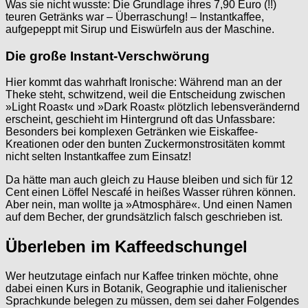
Was sie nicht wusste: Die Grundlage ihres 7,90 Euro (!!)
teuren Getränks war – Überraschung! – Instantkaffee,
aufgepeppt mit Sirup und Eiswürfeln aus der Maschine.
Die große Instant-Verschwörung
Hier kommt das wahrhaft Ironische: Während man an der
Theke steht, schwitzend, weil die Entscheidung zwischen
»Light Roast« und »Dark Roast« plötzlich lebensverändernd
erscheint, geschieht im Hintergrund oft das Unfassbare:
Besonders bei komplexen Getränken wie Eiskaffee-
Kreationen oder den bunten Zuckermonstrositäten kommt
nicht selten Instantkaffee zum Einsatz!
Da hätte man auch gleich zu Hause bleiben und sich für 12
Cent einen Löffel Nescafé in heißes Wasser rühren können.
Aber nein, man wollte ja »Atmosphäre«. Und einen Namen
auf dem Becher, der grundsätzlich falsch geschrieben ist.
Überleben im Kaffeedschungel
Wer heutzutage einfach nur Kaffee trinken möchte, ohne
dabei einen Kurs in Botanik, Geographie und italienischer
Sprachkunde belegen zu müssen, dem sei daher Folgendes