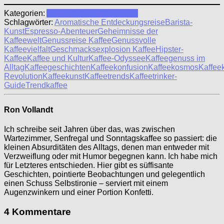
Kategorien:
Augenblicke & Einsichten
Schlagwörter:
Aromatische Entdeckungsreise
Barista-
Kunst
Espresso-Abenteuer
Geheimnisse der
Kaffeewelt
Genussreise Kaffee
Genussvolle
Kaffeevielfalt
Geschmacksexplosion Kaffee
Hipster-
Kaffee
Kaffee und Kultur
Kaffee-Odyssee
Kaffeegenuss im
Alltag
Kaffeegeschichten
Kaffeekonfusion
Kaffeekosmos
Kaffee
Revolution
Kaffeekunst
Kaffeetrends
Kaffeetrinker-
Guide
Trendkaffee
Ron Vollandt
Ich schreibe seit Jahren über das, was zwischen
Wartezimmer, Senfregal und Sonntagskaffee so passiert: die
kleinen Absurditäten des Alltags, denen man entweder mit
Verzweiflung oder mit Humor begegnen kann. Ich habe mich
für Letzteres entschieden. Hier gibt es süffisante
Geschichten, pointierte Beobachtungen und gelegentlich
einen Schuss Selbstironie – serviert mit einem
Augenzwinkern und einer Portion Konfetti.
4 Kommentare