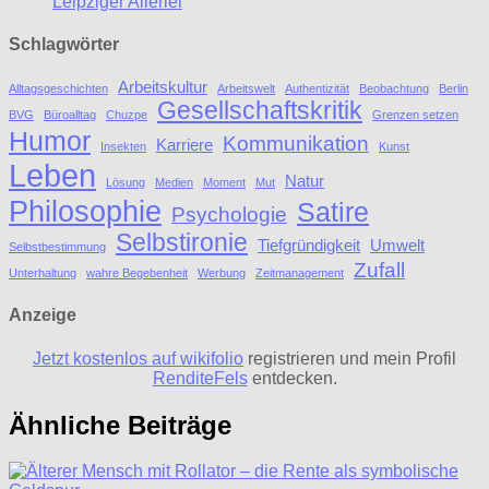
Leipziger Allerlei
Schlagwörter
Arbeitskultur
Alltagsgeschichten
Arbeitswelt
Authentizität
Beobachtung
Berlin
Gesellschaftskritik
BVG
Büroalltag
Chuzpe
Grenzen setzen
Humor
Kommunikation
Karriere
Insekten
Kunst
Leben
Natur
Lösung
Medien
Moment
Mut
Philosophie
Satire
Psychologie
Selbstironie
Tiefgründigkeit
Umwelt
Selbstbestimmung
Zufall
Unterhaltung
wahre Begebenheit
Werbung
Zeitmanagement
Anzeige
Jetzt kostenlos auf wikifolio
registrieren und mein Profil
RenditeFels
entdecken.
Ähnliche Beiträge