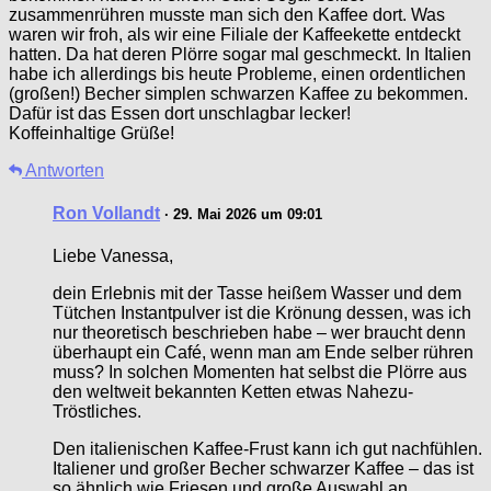
zusammenrühren musste man sich den Kaffee dort. Was
waren wir froh, als wir eine Filiale der Kaffeekette entdeckt
hatten. Da hat deren Plörre sogar mal geschmeckt. In Italien
habe ich allerdings bis heute Probleme, einen ordentlichen
(großen!) Becher simplen schwarzen Kaffee zu bekommen.
Dafür ist das Essen dort unschlagbar lecker!
Koffeinhaltige Grüße!
Antworten
Ron Vollandt
· 29. Mai 2026 um 09:01
Liebe Vanessa,
dein Erlebnis mit der Tasse heißem Wasser und dem
Tütchen Instantpulver ist die Krönung dessen, was ich
nur theoretisch beschrieben habe – wer braucht denn
überhaupt ein Café, wenn man am Ende selber rühren
muss? In solchen Momenten hat selbst die Plörre aus
den weltweit bekannten Ketten etwas Nahezu-
Tröstliches.
Den italienischen Kaffee-Frust kann ich gut nachfühlen.
Italiener und großer Becher schwarzer Kaffee – das ist
so ähnlich wie Friesen und große Auswahl an