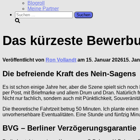
Blogroll
Meine Partner
Suchen
nach:
Das kürzeste Bewerb
Veröffentlicht von
Ron Vollandt
am
15. Januar 2026
15. Ja
Die befreiende Kraft des Nein-Sagens
Es ist schon einige Jahre her, aber die Szene spielt sich no
per Post, mit Briefmarke und allem Drum und Dran. Natürlich fr
Nicht nur fachlich, sondern auch mit Pünktlichkeit, Souveräni
Die theoretische Fahrtzeit betrug 50 Minuten. Ich plante eine
unvorhersehbare Eventualitäten. Eine Stunde und fünfzig Min
BVG – Berliner Verzögerungsgarantie