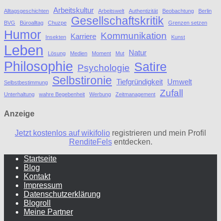
Arbeitskultur
Alltagsgeschichten
Arbeitswelt
Authentizität
Beobachtung
Berlin
Gesellschaftskritik
BVG
Büroalltag
Chuzpe
Grenzen setzen
Humor
Kommunikation
Karriere
Insekten
Kunst
Leben
Natur
Lösung
Medien
Moment
Mut
Philosophie
Satire
Psychologie
Selbstironie
Tiefgründigkeit
Umwelt
Selbstbestimmung
Zufall
Unterhaltung
wahre Begebenheit
Werbung
Zeitmanagement
Anzeige
Jetzt kostenlos auf wikifolio
registrieren und mein Profil
RenditeFels
entdecken.
Startseite
Blog
Kontakt
Impressum
Datenschutzerklärung
Blogroll
Meine Partner