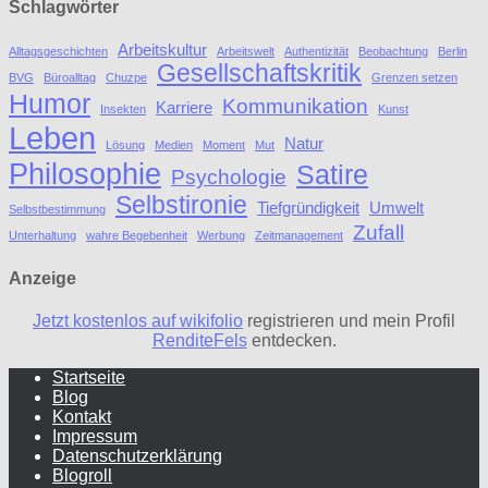
Schlagwörter
Arbeitskultur
Alltagsgeschichten
Arbeitswelt
Authentizität
Beobachtung
Berlin
Gesellschaftskritik
BVG
Büroalltag
Chuzpe
Grenzen setzen
Humor
Kommunikation
Karriere
Insekten
Kunst
Leben
Natur
Lösung
Medien
Moment
Mut
Philosophie
Satire
Psychologie
Selbstironie
Tiefgründigkeit
Umwelt
Selbstbestimmung
Zufall
Unterhaltung
wahre Begebenheit
Werbung
Zeitmanagement
Anzeige
Jetzt kostenlos auf wikifolio
registrieren und mein Profil
RenditeFels
entdecken.
Startseite
Blog
Kontakt
Impressum
Datenschutzerklärung
Blogroll