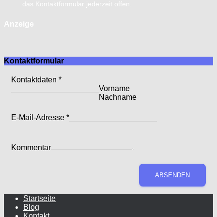
das Kontaktformular jederzeit offen.
Anzeige
Kontaktformular
Kontaktdaten
*
Vorname
Nachname
E-Mail-Adresse
*
Kommentar
E-
Kommentar
Mail-
Adresse
Kontaktdaten
ABSENDEN
Startseite
Blog
Kontakt