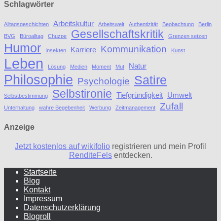
Schlagwörter
Arbeitskultur
Alltagsgeschichten
Arbeitswelt
Authentizität
Beobachtung
Berlin
Gesellschaftskritik
BVG
Büroalltag
Chuzpe
Grenzen setzen
Humor
Kommunikation
Karriere
Insekten
Kunst
Leben
Natur
Lösung
Medien
Moment
Mut
Philosophie
Satire
Psychologie
Selbstironie
Tiefgründigkeit
Umwelt
Selbstbestimmung
Zufall
Unterhaltung
wahre Begebenheit
Werbung
Zeitmanagement
Anzeige
Jetzt kostenlos auf wikifolio
registrieren und mein Profil
RenditeFels
entdecken.
Startseite
Blog
Kontakt
Impressum
Datenschutzerklärung
Blogroll