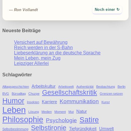
— Ron Vollandt
Noch einer ↻
Neueste Beiträge
Versichert auf Bewährung
Reich werden in der S-Bahn
Liebeserklärung an die deutsche Sprache
Mein Leben, mein Zug
Leipziger Allerlei
Schlagwörter
Arbeitskultur
Alltagsgeschichten
Arbeitswelt
Authentizität
Beobachtung
Berlin
Gesellschaftskritik
BVG
Büroalltag
Chuzpe
Grenzen setzen
Humor
Kommunikation
Karriere
Insekten
Kunst
Leben
Natur
Lösung
Medien
Moment
Mut
Philosophie
Satire
Psychologie
Selbstironie
Tiefgründigkeit
Umwelt
Selbstbestimmung