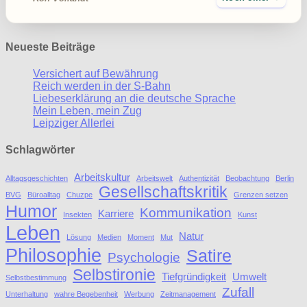
Neueste Beiträge
Versichert auf Bewährung
Reich werden in der S-Bahn
Liebeserklärung an die deutsche Sprache
Mein Leben, mein Zug
Leipziger Allerlei
Schlagwörter
Arbeitskultur
Alltagsgeschichten
Arbeitswelt
Authentizität
Beobachtung
Berlin
Gesellschaftskritik
BVG
Büroalltag
Chuzpe
Grenzen setzen
Humor
Kommunikation
Karriere
Insekten
Kunst
Leben
Natur
Lösung
Medien
Moment
Mut
Philosophie
Satire
Psychologie
Selbstironie
Tiefgründigkeit
Umwelt
Selbstbestimmung
Zufall
Unterhaltung
wahre Begebenheit
Werbung
Zeitmanagement