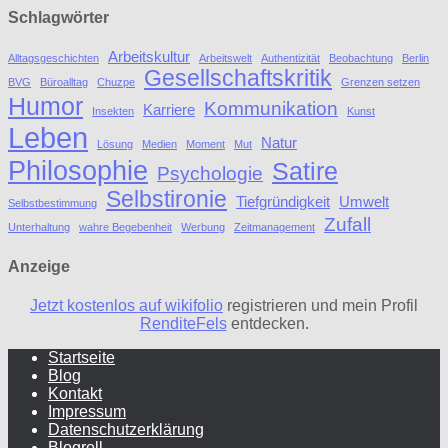
Schlagwörter
Arbeitskultur
Alltagsgeschichten
Arbeitswelt
Authentizität
Beobachtung
Berlin
Gesellschaftskritik
BVG
Büroalltag
Chuzpe
Grenzen setzen
Humor
Kommunikation
Karriere
Insekten
Kunst
Leben
Natur
Lösung
Medien
Moment
Mut
Philosophie
Satire
Psychologie
Selbstironie
Tiefgründigkeit
Umwelt
Selbstbestimmung
Zufall
Unterhaltung
wahre Begebenheit
Werbung
Zeitmanagement
Anzeige
Jetzt kostenlos auf wikifolio
registrieren und mein Profil
RenditeFels
entdecken.
Startseite
Blog
Kontakt
Impressum
Datenschutzerklärung
Blogroll