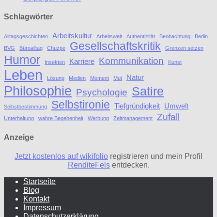
Schlagwörter
Arbeitskultur
Alltagsgeschichten
Arbeitswelt
Authentizität
Beobachtung
Berlin
Gesellschaftskritik
BVG
Büroalltag
Chuzpe
Grenzen setzen
Humor
Kommunikation
Karriere
Insekten
Kunst
Leben
Natur
Lösung
Medien
Moment
Mut
Philosophie
Satire
Psychologie
Selbstironie
Tiefgründigkeit
Umwelt
Selbstbestimmung
Zufall
Unterhaltung
wahre Begebenheit
Werbung
Zeitmanagement
Anzeige
Jetzt kostenlos auf wikifolio
registrieren und mein Profil
RenditeFels
entdecken.
Startseite
Blog
Kontakt
Impressum
Datenschutzerklärung