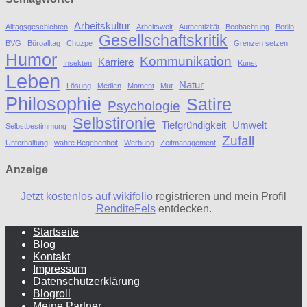
Arbeitskultur
Alltagsgeschichten
Arbeitswelt
Authentizität
Beobachtung
Berlin
Gesellschaftskritik
BVG
Büroalltag
Chuzpe
Grenzen setzen
Humor
Kommunikation
Karriere
Insekten
Kunst
Leben
Natur
Lösung
Medien
Moment
Mut
Philosophie
Satire
Psychologie
Selbstironie
Tiefgründigkeit
Umwelt
Selbstbestimmung
Zufall
Unterhaltung
wahre Begebenheit
Werbung
Zeitmanagement
Anzeige
Jetzt kostenlos auf wikifolio
registrieren und mein Profil
RenditeFels
entdecken.
Startseite
Blog
Kontakt
Impressum
Datenschutzerklärung
Blogroll
Meine Partner