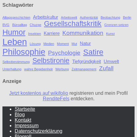
Schlagwörter
Arbeitskultur
Alltagsgeschichten
Arbeitswelt
Authentizität
Beobachtung
Berlin
Gesellschaftskritik
BVG
Büroalltag
Chuzpe
Grenzen setzen
Humor
Kommunikation
Karriere
Insekten
Kunst
Leben
Natur
Lösung
Medien
Moment
Mut
Philosophie
Satire
Psychologie
Selbstironie
Tiefgründigkeit
Umwelt
Selbstbestimmung
Zufall
Unterhaltung
wahre Begebenheit
Werbung
Zeitmanagement
Anzeige
Jetzt kostenlos auf wikifolio
registrieren und mein Profil
RenditeFels
entdecken.
Startseite
Blog
Kontakt
Impressum
Datenschutzerklärung
Blogroll