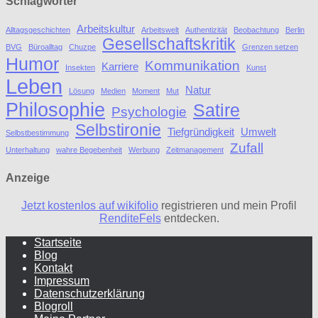
Schlagwörter
Arbeitskultur
Alltagsgeschichten
Arbeitswelt
Authentizität
Beobachtung
Berlin
Gesellschaftskritik
BVG
Büroalltag
Chuzpe
Grenzen setzen
Humor
Kommunikation
Karriere
Insekten
Kunst
Leben
Natur
Lösung
Medien
Moment
Mut
Philosophie
Satire
Psychologie
Selbstironie
Tiefgründigkeit
Umwelt
Selbstbestimmung
Zufall
Unterhaltung
wahre Begebenheit
Werbung
Zeitmanagement
Anzeige
Jetzt kostenlos auf wikifolio
registrieren und mein Profil
RenditeFels
entdecken.
Startseite
Blog
Kontakt
Impressum
Datenschutzerklärung
Blogroll