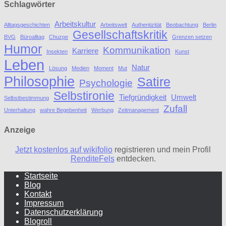
Schlagwörter
Arbeitskultur
Alltagsgeschichten
Arbeitswelt
Authentizität
Beobachtung
Berlin
Gesellschaftskritik
BVG
Büroalltag
Chuzpe
Grenzen setzen
Humor
Kommunikation
Karriere
Insekten
Kunst
Leben
Natur
Lösung
Medien
Moment
Mut
Philosophie
Satire
Psychologie
Selbstironie
Tiefgründigkeit
Umwelt
Selbstbestimmung
Zufall
Unterhaltung
wahre Begebenheit
Werbung
Zeitmanagement
Anzeige
Jetzt kostenlos auf wikifolio
registrieren und mein Profil
RenditeFels
entdecken.
Startseite
Blog
Kontakt
Impressum
Datenschutzerklärung
Blogroll