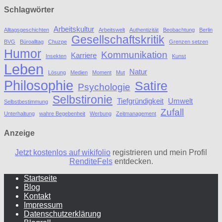
Schlagwörter
Arbeitskultur
Alltagsgeschichten
Arbeitswelt
Authentizität
Beobachtung
Berlin
Gesellschaftskritik
BVG
Büroalltag
Chuzpe
Grenzen setzen
Humor
Kommunikation
Karriere
Insekten
Kunst
Leben
Natur
Lösung
Medien
Moment
Mut
Philosophie
Satire
Psychologie
Selbstironie
Tiefgründigkeit
Umwelt
Selbstbestimmung
Zufall
Unterhaltung
wahre Begebenheit
Werbung
Zeitmanagement
Anzeige
Jetzt kostenlos auf wikifolio
registrieren und mein Profil
RenditeFels
entdecken.
Startseite
Blog
Kontakt
Impressum
Datenschutzerklärung