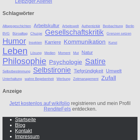
Leipziger Allerlei
Schlagwörter
Arbeitskultur
Alltagsgeschichten
Arbeitswelt
Authentizität
Beobachtung
Berlin
Gesellschaftskritik
BVG
Büroalltag
Chuzpe
Grenzen setzen
Humor
Kommunikation
Karriere
Insekten
Kunst
Leben
Natur
Lösung
Medien
Moment
Mut
Philosophie
Satire
Psychologie
Selbstironie
Tiefgründigkeit
Umwelt
Selbstbestimmung
Zufall
Unterhaltung
wahre Begebenheit
Werbung
Zeitmanagement
Anzeige
Jetzt kostenlos auf wikifolio
registrieren und mein Profil
RenditeFels
entdecken.
Startseite
Blog
Kontakt
Impressum