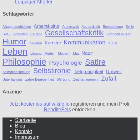
Leipziger Allerlei
Schlagwörter
Arbeitskultur
Alltagsgeschichten
Arbeitswelt
Authentizität
Beobachtung
Berlin
Gesellschaftskritik
BVG
Büroalltag
Chuzpe
Grenzen setzen
Humor
Kommunikation
Karriere
Insekten
Kunst
Leben
Natur
Lösung
Medien
Moment
Mut
Philosophie
Satire
Psychologie
Selbstironie
Tiefgründigkeit
Umwelt
Selbstbestimmung
Zufall
Unterhaltung
wahre Begebenheit
Werbung
Zeitmanagement
Anzeige
Jetzt kostenlos auf wikifolio
registrieren und mein Profil
RenditeFels
entdecken.
Startseite
Blog
Kontakt
Impressum