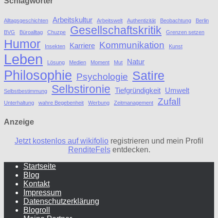
Schlagwörter
Arbeitskultur
Alltagsgeschichten
Arbeitswelt
Authentizität
Beobachtung
Berlin
Gesellschaftskritik
BVG
Büroalltag
Chuzpe
Grenzen setzen
Humor
Kommunikation
Karriere
Insekten
Kunst
Leben
Natur
Lösung
Medien
Moment
Mut
Philosophie
Satire
Psychologie
Selbstironie
Tiefgründigkeit
Umwelt
Selbstbestimmung
Zufall
Unterhaltung
wahre Begebenheit
Werbung
Zeitmanagement
Anzeige
Jetzt kostenlos auf wikifolio
registrieren und mein Profil
RenditeFels
entdecken.
Startseite
Blog
Kontakt
Impressum
Datenschutzerklärung
Blogroll