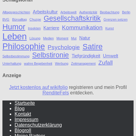
Arbeitskultur
Alltagsgeschichten
Arbeitswelt
Authentizität
Beobachtung
Berlin
Gesellschaftskritik
BVG
Büroalltag
Chuzpe
Grenzen setzen
Humor
Kommunikation
Karriere
Insekten
Kunst
Leben
Natur
Lösung
Medien
Moment
Mut
Philosophie
Satire
Psychologie
Selbstironie
Tiefgründigkeit
Umwelt
Selbstbestimmung
Zufall
Unterhaltung
wahre Begebenheit
Werbung
Zeitmanagement
Anzeige
Jetzt kostenlos auf wikifolio
registrieren und mein Profil
RenditeFels
entdecken.
Startseite
Blog
Kontakt
Impressum
Datenschutzerklärung
Blogroll
Meine Partner