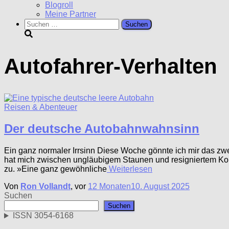
Blogroll
Meine Partner
Suchen
nach:
Autofahrer-Verhalten
Reisen & Abenteuer
Der deutsche Autobahnwahnsinn
Ein ganz normaler Irrsinn Diese Woche gönnte ich mir das zw
hat mich zwischen ungläubigem Staunen und resigniertem Kopf
zu. »Eine ganz gewöhnliche
Weiterlesen
Von
Ron Vollandt
, vor
12 Monaten
10. August 2025
Suchen
Suchen
ISSN 3054-6168