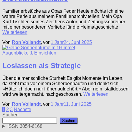
Familienerbstücke aus Opas Feder Heute möchte ich eine
wahre Perle aus meinem Familienarchiv teilen: Mein Opa
Kurt Tischler, seines Zeichens Autor und Zeitungsschreiber
mit einer besonderen Vorliebe für die Heimatgeschichte
Weiterlesen
Von
Ron Vollandt
, vor
1 Jahr
24. Juni 2025
Augenblicke & Einsichten
Loslassen als Strategie
Über die menschliche Sturheit Es gibt Momente im Leben,
da steht man vor einem Scherbenhaufen und denkt sich:
»Hätte ich doch nur früher aufgehört.« Aber nein, stattdessen
wird weitergemacht, nachgeschossen,
Weiterlesen
Von
Ron Vollandt
, vor
1 Jahr
11. Juni 2025
Seitennummerierung
1
2
3
Nächste
Suchen
der
Suchen
Beiträge
ISSN 3054-6168