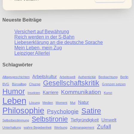
Neueste Beiträge
Versichert auf Bewährung
Reich werden in der S-Bahn
Liebeserklärung an die deutsche Sprache
Mein Leben, mein Zug
Leipziger Allerlei
Schlagwörter
Arbeitskultur
Alltagsgeschichten
Arbeitswelt
Authentizität
Beobachtung
Berlin
Gesellschaftskritik
BVG
Büroalltag
Chuzpe
Grenzen setzen
Humor
Kommunikation
Karriere
Insekten
Kunst
Leben
Natur
Lösung
Medien
Moment
Mut
Philosophie
Satire
Psychologie
Selbstironie
Tiefgründigkeit
Umwelt
Selbstbestimmung
Zufall
Unterhaltung
wahre Begebenheit
Werbung
Zeitmanagement