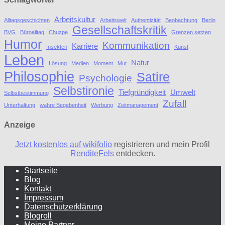
Arbeitskultur
Alltagsgeschichten
Arbeitswelt
Authentizität
Beobachtung
Berlin
Gesellschaftskritik
BVG
Büroalltag
Chuzpe
Grenzen setzen
Humor
Kommunikation
Karriere
Insekten
Kunst
Leben
Natur
Lösung
Medien
Moment
Mut
Philosophie
Satire
Psychologie
Selbstironie
Tiefgründigkeit
Umwelt
Selbstbestimmung
Zufall
Unterhaltung
wahre Begebenheit
Werbung
Zeitmanagement
Anzeige
Jetzt kostenlos auf wikifolio
registrieren und mein Profil
RenditeFels
entdecken.
Startseite
Blog
Kontakt
Impressum
Datenschutzerklärung
Blogroll
Meine Partner