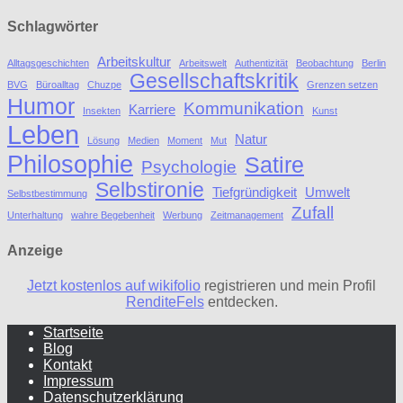
Schlagwörter
Arbeitskultur
Alltagsgeschichten
Arbeitswelt
Authentizität
Beobachtung
Berlin
Gesellschaftskritik
BVG
Büroalltag
Chuzpe
Grenzen setzen
Humor
Kommunikation
Karriere
Insekten
Kunst
Leben
Natur
Lösung
Medien
Moment
Mut
Philosophie
Satire
Psychologie
Selbstironie
Tiefgründigkeit
Umwelt
Selbstbestimmung
Zufall
Unterhaltung
wahre Begebenheit
Werbung
Zeitmanagement
Anzeige
Jetzt kostenlos auf wikifolio
registrieren und mein Profil
RenditeFels
entdecken.
Startseite
Blog
Kontakt
Impressum
Datenschutzerklärung