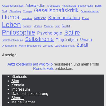
Arbeitskultur
Alltagsgeschichten
Arbeitswelt
Authentizität
Beobachtung
Berlin
Gesellschaftskritik
BVG
Büroalltag
Chuzpe
Grenzen setzen
Humor
Kommunikation
Karriere
Insekten
Kunst
Leben
Natur
Lösung
Medien
Moment
Mut
Philosophie
Satire
Psychologie
Selbstironie
Tiefgründigkeit
Umwelt
Selbstbestimmung
Zufall
Unterhaltung
wahre Begebenheit
Werbung
Zeitmanagement
Anzeige
Jetzt kostenlos auf wikifolio
registrieren und mein Profil
RenditeFels
entdecken.
Startseite
Blog
Kontakt
Impressum
Datenschutzerklärung
Blogroll
Meine Partner