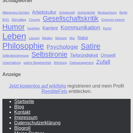
Schlagwörter
Arbeitskultur
Alltagsgeschichten
Arbeitswelt
Authentizität
Beobachtung
Berlin
Gesellschaftskritik
BVG
Büroalltag
Chuzpe
Grenzen setzen
Humor
Kommunikation
Karriere
Insekten
Kunst
Leben
Natur
Lösung
Medien
Moment
Mut
Philosophie
Satire
Psychologie
Selbstironie
Tiefgründigkeit
Umwelt
Selbstbestimmung
Zufall
Unterhaltung
wahre Begebenheit
Werbung
Zeitmanagement
Anzeige
Jetzt kostenlos auf wikifolio
registrieren und mein Profil
RenditeFels
entdecken.
Startseite
Blog
Kontakt
Impressum
Datenschutzerklärung
Blogroll