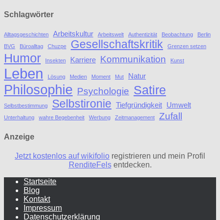
Schlagwörter
Arbeitskultur
Alltagsgeschichten
Arbeitswelt
Authentizität
Beobachtung
Berlin
Gesellschaftskritik
BVG
Büroalltag
Chuzpe
Grenzen setzen
Humor
Kommunikation
Karriere
Insekten
Kunst
Leben
Natur
Lösung
Medien
Moment
Mut
Philosophie
Satire
Psychologie
Selbstironie
Tiefgründigkeit
Umwelt
Selbstbestimmung
Zufall
Unterhaltung
wahre Begebenheit
Werbung
Zeitmanagement
Anzeige
Jetzt kostenlos auf wikifolio
registrieren und mein Profil
RenditeFels
entdecken.
Startseite
Blog
Kontakt
Impressum
Datenschutzerklärung