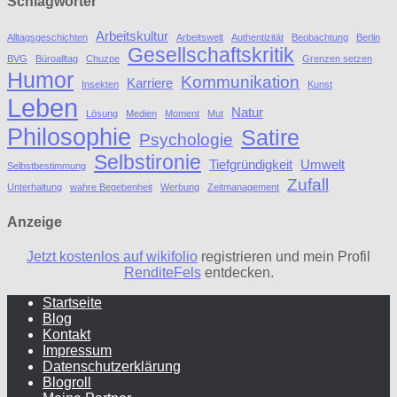
Schlagwörter
Arbeitskultur
Alltagsgeschichten
Arbeitswelt
Authentizität
Beobachtung
Berlin
Gesellschaftskritik
BVG
Büroalltag
Chuzpe
Grenzen setzen
Humor
Kommunikation
Karriere
Insekten
Kunst
Leben
Natur
Lösung
Medien
Moment
Mut
Philosophie
Satire
Psychologie
Selbstironie
Tiefgründigkeit
Umwelt
Selbstbestimmung
Zufall
Unterhaltung
wahre Begebenheit
Werbung
Zeitmanagement
Anzeige
Jetzt kostenlos auf wikifolio
registrieren und mein Profil
RenditeFels
entdecken.
Startseite
Blog
Kontakt
Impressum
Datenschutzerklärung
Blogroll