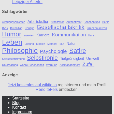
Leipziger Allerlei
Schlagwörter
Arbeitskultur
Alltagsgeschichten
Arbeitswelt
Authentizität
Beobachtung
Berlin
Gesellschaftskritik
BVG
Büroalltag
Chuzpe
Grenzen setzen
Humor
Kommunikation
Karriere
Insekten
Kunst
Leben
Natur
Lösung
Medien
Moment
Mut
Philosophie
Satire
Psychologie
Selbstironie
Tiefgründigkeit
Umwelt
Selbstbestimmung
Zufall
Unterhaltung
wahre Begebenheit
Werbung
Zeitmanagement
Anzeige
Jetzt kostenlos auf wikifolio
registrieren und mein Profil
RenditeFels
entdecken.
Startseite
Blog
Kontakt
Impressum