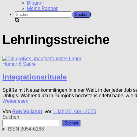
Blogroll
Meine Partner
Suchen
nach:
Lehrlingsstreiche
Humor & Satire
Integrationsrituale
Späße mit Neuankömmlingen In einer Welt, in der jeder Job s
Unfugs. Während ich in Bürojobs höchstens erlebt habe, wie de
Weiterlesen
Von
Ron Vollandt
, vor
1 Jahr
20. April 2025
Suchen
Suchen
ISSN 3054-6168