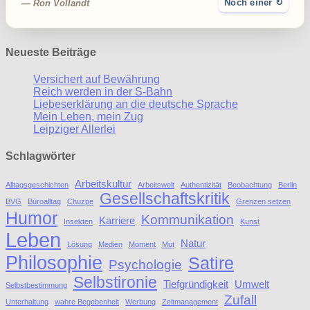
— Ron Vollandt
Noch einer ↻
Neueste Beiträge
Versichert auf Bewährung
Reich werden in der S-Bahn
Liebeserklärung an die deutsche Sprache
Mein Leben, mein Zug
Leipziger Allerlei
Schlagwörter
Arbeitskultur
Alltagsgeschichten
Arbeitswelt
Authentizität
Beobachtung
Berlin
Gesellschaftskritik
BVG
Büroalltag
Chuzpe
Grenzen setzen
Humor
Kommunikation
Karriere
Insekten
Kunst
Leben
Natur
Lösung
Medien
Moment
Mut
Philosophie
Satire
Psychologie
Selbstironie
Tiefgründigkeit
Umwelt
Selbstbestimmung
Zufall
Unterhaltung
wahre Begebenheit
Werbung
Zeitmanagement